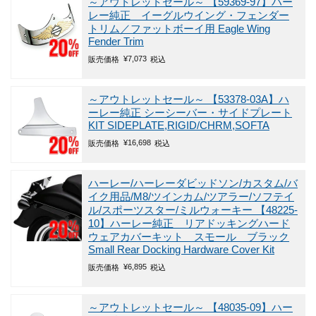
～アウトレットセール～
【59369-97】ハー
レー純正 イーグルウイング・フェンダー
トリム／ファットボーイ用 Eagle Wing
Fender Trim
¥
7,073
販売価格
税込
～アウトレットセール～
【53378-03A】ハ
ーレー純正 シーシーバー・サイドプレート
KIT SIDEPLATE,RIGID/CHRM,SOFTA
¥
16,698
販売価格
税込
ハーレー/ハーレーダビッドソン/カスタム/バ
イク用品/M8/ツインカム/ツアラー/ソフテイ
ル/スポーツスター/ミルウォーキー
【48225-
10】ハーレー純正 リアドッキングハード
ウェアカバーキット スモール ブラック
Small Rear Docking Hardware Cover Kit
¥
6,895
販売価格
税込
～アウトレットセール～
【48035-09】ハー