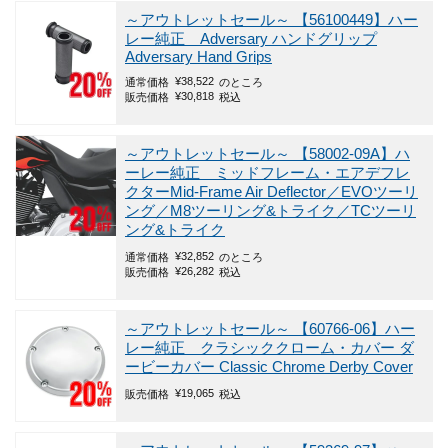
～アウトレットセール～
【56100449】ハー
レー純正 Adversary ハンドグリップ
Adversary Hand Grips
¥
38,522
通常価格
のところ
¥
30,818
販売価格
税込
～アウトレットセール～
【58002-09A】ハ
ーレー純正 ミッドフレーム・エアデフレ
クターMid-Frame Air Deflector／EVOツーリ
ング／M8ツーリング&トライク／TCツーリ
ング&トライク
¥
32,852
通常価格
のところ
¥
26,282
販売価格
税込
～アウトレットセール～
【60766-06】ハー
レー純正 クラシッククローム・カバー ダ
ービーカバー Classic Chrome Derby Cover
¥
19,065
販売価格
税込