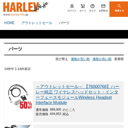
ログイン
カート
ガイド
お問合せ
検索する
HOME
アウトレットセール
パーツ
パーツ
並び替え
価格が安い順
価格が高い順
新着順
14
件中
1
-
14
件表示
～アウトレットセール～
【76000768】ハー
レー純正 ワイヤレスヘッドセット・インタ
ーフェースモジュールWireless Headset
Interface Module
¥
89,905
通常価格
のところ
¥
44,953
販売価格
税込