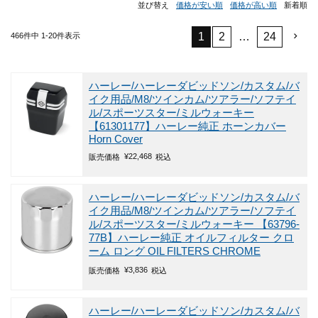
並び替え
価格が安い順
価格が高い順
新着順
1
2
…
24
466
件中
1
-
20
件表示
ハーレー/ハーレーダビッドソン/カスタム/バ
イク用品/M8/ツインカム/ツアラー/ソフテイ
ル/スポーツスター/ミルウォーキー
【61301177】ハーレー純正 ホーンカバー
Horn Cover
¥
22,468
販売価格
税込
ハーレー/ハーレーダビッドソン/カスタム/バ
イク用品/M8/ツインカム/ツアラー/ソフテイ
ル/スポーツスター/ミルウォーキー
【63796-
77B】ハーレー純正 オイルフィルター クロ
ーム ロング OIL FILTERS CHROME
¥
3,836
販売価格
税込
ハーレー/ハーレーダビッドソン/カスタム/バ