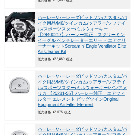
¥
62,089
販売価格
税込
ハーレー/ハーレーダビッドソン/カスタム/バ
イク用品/M8/ツインカム/ツアラー/ソフテイ
ル/スポーツスター/ミルウォーキー
【29400217】ハーレー純正 スクリーミン
イーグル ベンチレーターエリート エアクリ
ーナーキットScreamin' Eagle Ventilator Elite
Air Cleaner Kit
¥
62,089
販売価格
税込
ハーレー/ハーレーダビッドソン/カスタム/バ
イク用品/M8/ツインカム/ツアラー/ソフテイ
ル/スポーツスター/ミルウォーキー/パンアメ
リカ
【29291-95】ハーレー純正 エアフィ
ルター エレメント ビッグツインOriginal
Equipment Air Filter Element
¥
8,675
販売価格
税込
ハーレー/ハーレーダビッドソン/カスタム/バ