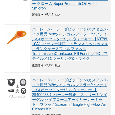
ー クローム SuperPremium5 Oil Filter-
5micron
¥
4,417
販売価格
税込
ハーレー/ハーレーダビッドソン/カスタム/バ
イク用品/M8/ツインカム/ツアラー/ソフテイ
ル/スポーツスター/ミルウォーキー
【63799-
10A】ハーレー純正 トランスミッション＆
クランクケースフィルファネル
TransmissionCrankcase Fill Funnel／TCソフ
テイル／TCツーリング&トライク
¥
2,153
販売価格
税込
ハーレー/ハーレーダビッドソン/カスタム/バ
イク用品/M8/ツインカム/ツアラー/ソフテイ
ル/スポーツスター/ミルウォーキー
【
29400233 】ハーレー純正 スクリーミンイ
ーグル ハイフローエアークリーナーキッ
ト ブラックScreamin' Eagle High-Flow Air
Cleaner Kit