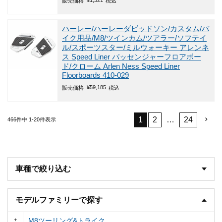
¥
1,321
販売価格
税込
ハーレー/ハーレーダビッドソン/カスタム/バ
イク用品/M8/ツインカム/ツアラー/ソフテイ
ル/スポーツスター/ミルウォーキー
アレンネ
ス Speed Liner パッセンジャーフロアボー
ド/クローム Arlen Ness Speed Liner
Floorboards 410-029
¥
59,185
販売価格
税込
1
2
…
24
466
件中
1
-
20
件表示
車種で絞り込む
モデルファミリーで探す
M8ツーリング&トライク