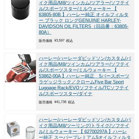
イク用品/M8/ツインカム/ツアラー/ソフテイ
ル/スポーツスター/ミルウォーキー
【
63805-80B 】ハーレー純正 オイルフィルタ
ー ブラック ロングGENUINE HARLEY-
DAVIDSON OIL FILTERS（旧品番：63805-
80A）
¥
3,597
販売価格
税込
ハーレー/ハーレーダビッドソン/カスタム/バ
イク用品/M8/ツインカム/ツアラー/ソフテイ
ル/スポーツスター/ミルウォーキー
【
53862-00A 】ハーレー純正 5バースポーツ
ラゲッジラック／クロームFive Bar Sport
Luggage Rack/EVOソフテイル/TCソフテイ
ル/スポーツスター/ダイナ
¥
41,736
販売価格
税込
ハーレー/ハーレーダビッドソン/カスタム/バ
イク用品/M8/ツーリング/トライク/ソフテイ
ル/ミルウォーキー
【 62700297A 】ハーレ
ー純正 スーパープレミアム5オイルフィルタ