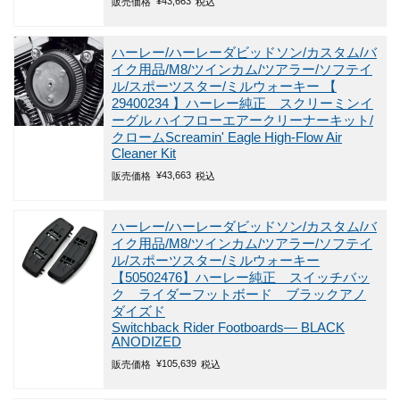
¥
43,663
販売価格
税込
ハーレー/ハーレーダビッドソン/カスタム/バ
イク用品/M8/ツインカム/ツアラー/ソフテイ
ル/スポーツスター/ミルウォーキー
【
29400234 】ハーレー純正 スクリーミンイ
ーグル ハイフローエアークリーナーキット/
クロームScreamin' Eagle High-Flow Air
Cleaner Kit
¥
43,663
販売価格
税込
ハーレー/ハーレーダビッドソン/カスタム/バ
イク用品/M8/ツインカム/ツアラー/ソフテイ
ル/スポーツスター/ミルウォーキー
【50502476】ハーレー純正 スイッチバッ
ク ライダーフットボード ブラックアノ
ダイズド
Switchback Rider Footboards― BLACK
ANODIZED
¥
105,639
販売価格
税込