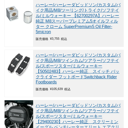
ハーレー/ハーレーダビッドソン/カスタム/バ
イク用品/M8/ツーリング/トライク/ソフテイ
ル/ミルウォーキー
【62700297A】ハーレー
純正 M8スーパープレミアム5オイルフィル
ター クローム SuperPremium5 Oil Filter-
5micron
¥
3,755
販売価格
税込
ハーレー/ハーレーダビッドソン/カスタム/バ
イク用品/M8/ツインカム/ツアラー/ソフテイ
ル/スポーツスター/ミルウォーキー
【50502483】ハーレー純正 スイッチ バッ
クライダー フットボードSwitchback Rider
Footboards
¥
105,639
販売価格
税込
ハーレー/ハーレーダビッドソン/カスタム/バ
イク用品/M8/ツインカム/ツアラー/ソフテイ
ル/スポーツスター/ミルウォーキー
【29400230】ハーレー純正 スクリーミン
イーグル ベンチレーターエリート エアクリ