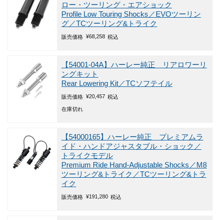
ロー・ツーリング・エアショック
Profile Low Touring Shocks／EVOツーリン
グ／TCツーリング&トライク
¥
68,258
販売価格
税込
【54001-04A】ハーレー純正 リアロワーリ
ングキット
Rear Lowering Kit／TCソフテイル
¥
20,457
販売価格
税込
在庫切れ
【54000165】ハーレー純正 プレミアムラ
イド・ハンドアジャスタブル・ショック／
トライクモデル
Premium Ride Hand-Adjustable Shocks／M8
ツーリング&トライク／TCツーリング&トラ
イク
¥
191,280
販売価格
税込