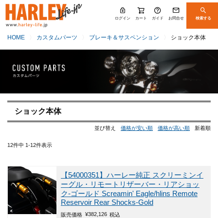
ログイン
カート
ガイド
お問合せ
検索する
HOME
カスタムパーツ
ブレーキ＆サスペンション
ショック本体
ショック本体
並び替え
価格が安い順
価格が高い順
新着順
12
件中
1
-
12
件表示
【54000351】ハーレー純正 スクリーミンイ
ーグル・リモートリザーバー・リアショッ
ク-ゴールド Screamin' Eagle/hlins Remote
Reservoir Rear Shocks-Gold
¥
382,126
販売価格
税込