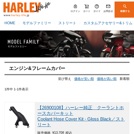
ログイン
カート
ガイド
お問合せ
検索する
HOME
モデルファミリー
ストリート
カスタムアクセサリー&トリム
エンジン&フレームカバー
並び替え
価格が安い順
価格が高い順
新着順
1
件中
1
-
1
件表示
【26900108】ハーレー純正 クーラントホ
ースカバーキット
Coolant Hose Cover Kit - Gloss Black／スト
リート
¥
13,708
販売価格
税込