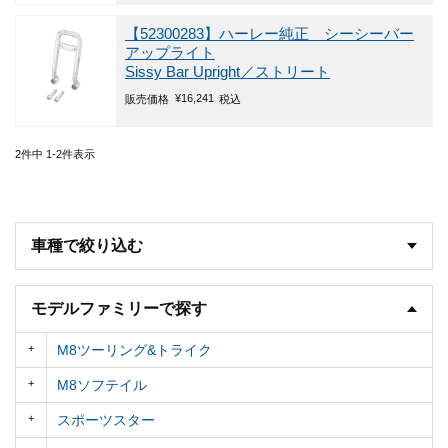
【52300283】ハーレー純正 シーシーバー
アップライト
Sissy Bar Upright／ストリート
¥
16,241
販売価格
税込
2
件中
1
-
2
件表示
車種で絞り込む
モデルファミリーで探す
M8ツーリング&トライク
M8ソフテイル
スポーツスター