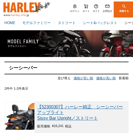
ログイン
カート
ガイド
お問合せ
検索する
HOME
モデルファミリー
ストリート
シート&バックレスト
シー
シーシーバー
並び替え
価格が安い順
価格が高い順
新着順
2
件中
1
-
2
件表示
【52300307】ハーレー純正 シーシーバー
アップライト
Sissy Bar Upright／ストリート
¥
16,241
販売価格
税込