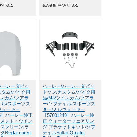
451
¥
42,699
税込
販売価格
税込
ハーレーダビッ
ハーレー/ハーレーダビッ
スタム/バイク用
ドソン/カスタム/バイク用
インカム/ツアラ
品/M8/ツインカム/ツアラ
イル/スポーツス
ー/ソフテイル/スポーツス
ウォーキー
ター/ミルウォーキー
-95】ハーレー純正
【57001249】ハーレー純
スメント・ウイン
正 クォーターフェアリン
スクリーン/ラ
グ ブラケットキット/ソフ
eplacement
テイルSoftail Quarter