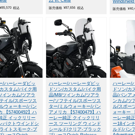
lear
22 in. Clear
Windshield
¥
85,570
¥
87,656
税込
販売価格
税込
¥
40,
販売価格
ー/ハーレーダビッ
ハーレー/ハーレーダビッ
ハーレー/
/カスタム/バイク用
ドソン/カスタム/バイク用
ドソン/カ
/ツインカム/ツアラ
品/M8/ツインカム/ツアラ
品/パンアメ
フテイル/スポーツス
ー/ソフテイル/スポーツス
ンカム/ツ
ミルウォーキー/パン
ター/ミルウォーキー/パン
ル/スポー
カ
【57400492】ハ
アメリカ
【57400479】ハ
ォーキー
【
純正 イックリリー
ーレー純正 クイックリリ
ーレー純
ンパクトウインドシ
ース ツーリング ウィンド
ー18イン
/ライトスモーク-ブ
シールド/クリア-ブラック
ルド/パン
Adventure 