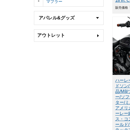
18 in. C
マフラー
販売価格
アパレル&グッズ
アウトレット
ハーレ
ドソン
品/M8
ー/ソ
ター/
アメリ
ーレー
ス・コ
ールド