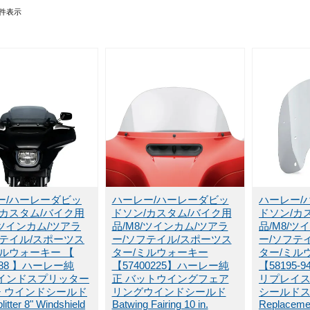
件表示
ー/ハーレーダビッ
ハーレー/ハーレーダビッ
ハーレー/
/カスタム/バイク用
ドソン/カスタム/バイク用
ドソン/カ
/ツインカム/ツアラ
品/M8/ツインカム/ツアラ
品/M8/ツ
フテイル/スポーツス
ー/ソフテイル/スポーツス
ー/ソフテ
ミルウォーキー
【
ター/ミルウォーキー
ター/ミル
0688 】ハーレー純
【57400225】ハーレー純
【58195
インドスプリッター
正 バットウイングフェア
リプレイ
チ ウインドシールド
リングウインドシールド
シールド
litter 8" Windshield
Batwing Fairing 10 in.
Replacemen