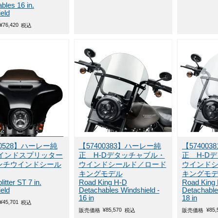
bles 16 in.
eld
¥
76,420
税込
00528】ハーレー純
【57400383】ハーレー純
【57400
インドスプリッター
正 H-Dデタッチャブル・
正 H-D
インチウインドシール
ウインドシールド／ロード
ウインド
キングモデル
キングモ
itter ST 7 in.
Road King H-D
Road King
eld
Detachables Windshield -
Detachable
16 in
18 in
¥
45,701
税込
¥
85,570
¥
85,
販売価格
税込
販売価格