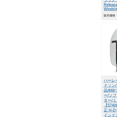
ラックブ
Releas
Windshi
販売価格
ハーレ
ドソン
品/M8
ー/ソ
ター/
【574
正 H-
インド