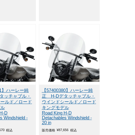
381】ハーレー純
【57400380】ハーレー純
デタッチャブル・
正 H-Dデタッチャブル・
シールド／ロード
ウインドシールド／ロード
デル
キングモデル
 H-D
Road King H-D
s Windshield -
Detachables Windshield -
20 in
570
¥
87,656
税込
販売価格
税込