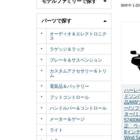
モデルファミリーで探す
88
件中
1
-
20
パーツで探す
オーディオ＆エレクトロニク
ス
ラゲッジ＆ラック
ブレーキ＆サスペンション
カスタムアクセサリー＆トリ
ム
電装品＆バッテリー
ハーレ
ドソン
フットコントロール
品/M8
ー/ソ
ハンドルバー＆コントロール
ター/
メーター＆ゲージ
5740
正 ウ
ライト
8イン
Wind Sp