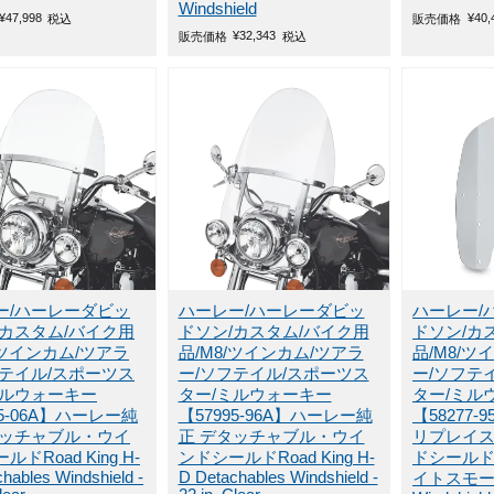
Windshield
¥
47,998
¥
40,
税込
販売価格
¥
32,343
販売価格
税込
ー/ハーレーダビッ
ハーレー/ハーレーダビッ
ハーレー/
/カスタム/バイク用
ドソン/カスタム/バイク用
ドソン/カ
/ツインカム/ツアラ
品/M8/ツインカム/ツアラ
品/M8/ツ
フテイル/スポーツス
ー/ソフテイル/スポーツス
ー/ソフテ
ミルウォーキー
ター/ミルウォーキー
ター/ミル
25-06A】ハーレー純
【57995-96A】ハーレー純
【58277
タッチャブル・ウイ
正 デタッチャブル・ウイ
リプレイ
ドRoad King H-
ンドシールドRoad King H-
ドシールド
hables Windshield -
D Detachables Windshield -
イトスモークR