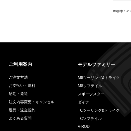
88
件中
1
-
20
ご利用案内
モデルファミリー
ご注文方法
M8ツーリング&トライク
お支払い・送料
M8ソフテイル
納期・発送
スポーツスター
注文内容変更・キャンセル
ダイナ
返品・返金規約
TCツーリング&トライク
よくある質問
TCソフテイル
V-ROD