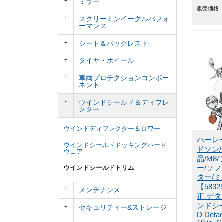
ミラー
販売価格
スクリーミンイーグルパフォ
ーマンス
シート＆バックレスト
タイヤ・ホイール
車両プロテクションコンポー
ネント
ウインドシールド＆ディフレ
クター
ウインドディフレクター＆ロワー
ハーレ
ウインドシールドドッキングハード
ドソン
ウェア
品/M8
ー/ソ
ウインドシールドトリム
ター/
【583
メンテナンス
正 デ
ンドシール
セキュリティー&ストレージ
D Detac