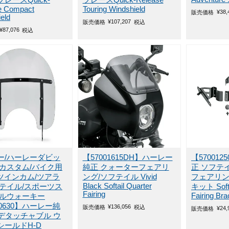
レースQuick-
ブレースQuick-Release
e Compact
Touring Windshield
¥
38,
販売価格
eld
¥
107,207
販売価格
税込
¥
87,076
税込
ー/ハーレーダビッ
【57001615DH】ハーレー
【57001
/カスタム/バイク用
純正 クォーターフェアリ
正 ソフテ
/ツインカム/ツアラ
ング/ソフテイル Vivid
フェアリン
Black Softail Quarter
フテイル/スポーツス
キット Softa
Fairing
Fairing Bra
ミルウォーキー
00630】ハーレー純
¥
136,056
販売価格
税込
¥
24,
販売価格
Dデタッチャブル ウ
シールドH-D