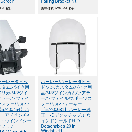
 Screen
Fairing Bracket Kit
451
¥
29,344
税込
販売価格
税込
ハーレーダビッ
ハーレー/ハーレーダビッ
スタム/バイク用
ドソン/カスタム/バイク用
リカ/M8/ツイ
品/M8/ツインカム/ツアラ
アラー/ソフテイ
ー/ソフテイル/スポーツス
ツスター/ミルウ
ター/ミルウォーキー
57400454】ハ
【57400631】ハーレー純
正 アドベンチャ
正 H-Dデタッチャブル ウ
チ・ウインドシー
インドシールドH-D
Detachables 20 in.
アメリカ
Windshield
18" Windshield