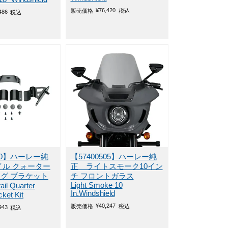
¥
76,420
販売価格
税込
486
税込
250】ハーレー純
【57400505】ハーレー純
イル クォーター
正 ライトスモーク10イン
グ ブラケット
チ フロントガラス
Light Smoke 10
il Quarter
In.Windshield
cket Kit
¥
40,247
販売価格
税込
943
税込