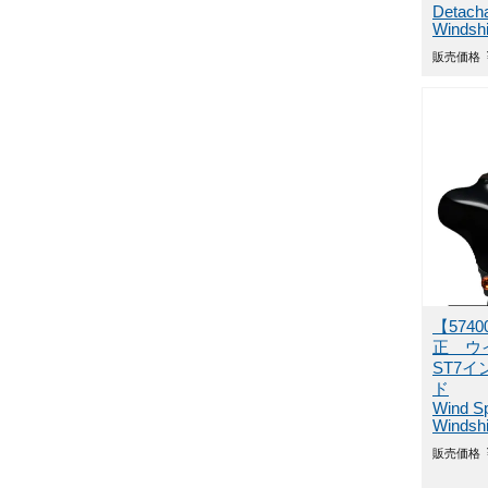
Detacha
Windshi
販売価格
【574
正 ウ
ST7
ド
Wind Spl
Windshi
販売価格