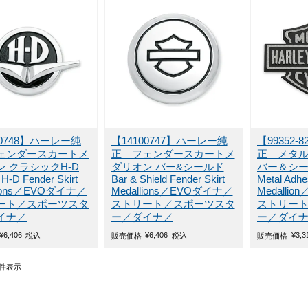
00748】ハーレー純
【14100747】ハーレー純
【99352
ェンダースカートメ
正 フェンダースカートメ
正 メタ
ン クラシックH-D
ダリオン バー&シールド
バー＆シ
 H-D Fender Skirt
Bar & Shield Fender Skirt
Metal Adhe
lions／EVOダイナ／
Medallions／EVOダイナ／
Medalli
ート／スポーツスタ
ストリート／スポーツスタ
ストリー
イナ／
ー／ダイナ／
ー／ダイ
¥
6,406
¥
6,406
¥
3,3
税込
販売価格
税込
販売価格
件表示