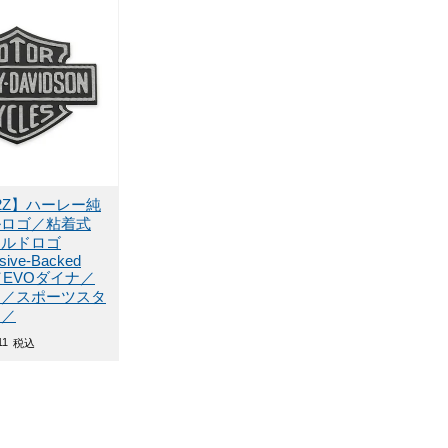
-82Z】ハーレー純
ルロゴ／粘着式
ールドロゴ
sive-Backed
on／EVOダイナ／
ト／スポーツスタ
ナ／
11
税込