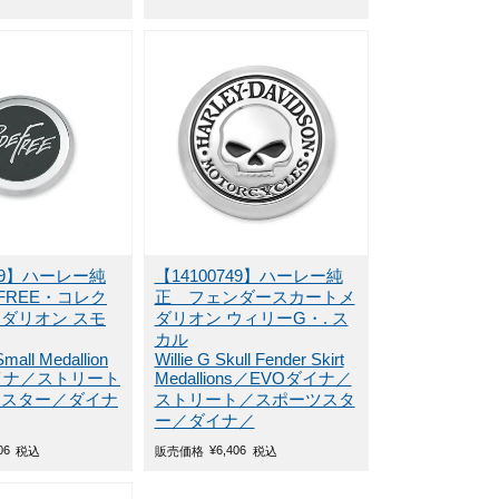
219】ハーレー純
【14100749】ハーレー純
 FREE・コレク
正 フェンダースカートメ
ダリオン スモ
ダリオン ウィリーG・. ス
カル
Small Medallion
Willie G Skull Fender Skirt
イナ／ストリート
Medallions／EVOダイナ／
ツスター／ダイナ
ストリート／スポーツスタ
ー／ダイナ／
06
¥
6,406
税込
販売価格
税込