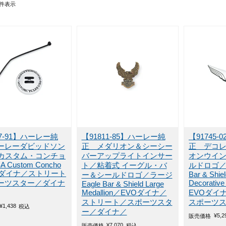
件表示
57-91】ハーレー純
【91811-85】ハーレー純
【91745
ーレーダビッドソン
正 メダリオン＆シーシー
正 デコ
・カスタム・コンチョ
バーアップライトインサー
オンウイ
A Custom Concho
ト／粘着式 イーグル・バ
ルドロゴ
Oダイナ／ストリート
Bar & Shie
ー＆シールドロゴ／ラージ
ーツスター／ダイナ
Decorative
Eagle Bar & Shield Large
Medallion／EVOダイナ／
EVOダイ
ストリート／スポーツスタ
スポーツ
¥
1,438
税込
ー／ダイナ／
¥
5,2
販売価格
¥
7,070
販売価格
税込