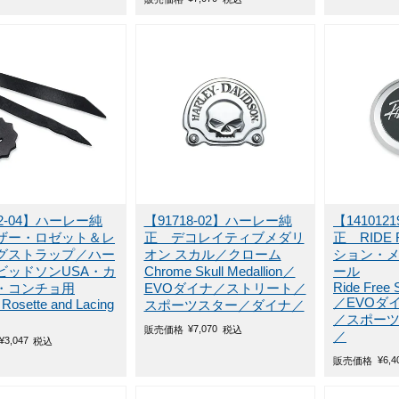
22-04】ハーレー純
【91718-02】ハーレー純
【14101
ザー・ロゼット＆レ
正 デコレイティブメダリ
正 RIDE
グストラップ／ハー
オン スカル／クローム
ション・メ
ビッドソンUSA・カ
Chrome Skull Medallion／
ール
Ride Free 
・コンチョ用
EVOダイナ／ストリート／
／EVOダ
 Rosette and Lacing
スポーツスター／ダイナ／
／スポー
¥
7,070
販売価格
税込
／
¥
3,047
税込
¥
6,4
販売価格