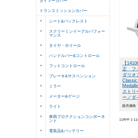
タイマーカバー
トランスミッションカバー
シート&バックレスト
スクリーミンイーグルパフォー
マンス
タイヤ・ホイール
ハンドルバー&コントロール
【141
フットコントロール
正 フ
ダリオ
ブレーキ&サスペンション
Classic
Medal
ミラー
ストリ
メーター&ゲージ
ー／ダ
販売価格
ライト
車両プロテクションコンポーネ
11
件中
1
-
11
ント
電装品&バッテリー