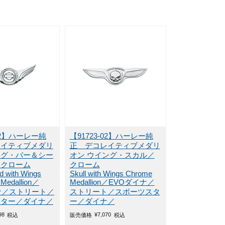
-02】ハーレー純
【91723-02】ハーレー純
レイティブメダリ
正 デコレイティブメダリ
ング・バー＆シー
オン ウイング・スカル／
／クローム
クローム
ld with Wings
Skull with Wings Chrome
 Medallion／
Medallion／EVOダイナ／
ナ／ストリート／
ストリート／スポーツスタ
スター／ダイナ／
ー／ダイナ／
98
¥
7,070
税込
販売価格
税込