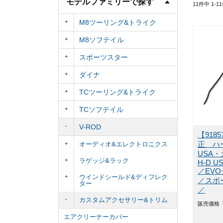
モデルファミリーで探す
11
件中
1
-
11
M8ツーリング&トライク
M8ソフテイル
スポーツスター
ダイナ
TCツーリング&トライク
TCソフテイル
V-ROD
【918
オーディオ&エレクトロニクス
正 ハ
USA
ラゲッジ&ラック
H-D US
／EV
ウインドシールド&ディフレク
／スポ
ター
／
カスタムアクセサリー&トリム
販売価格
エアクリーナーカバー