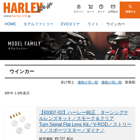
ログイン
カート
ガイド
お問合せ
検索する
HOME
モデルファミリー
EVOダイナ
ライト
ウインカー
ウインカー
並び替え
価格が安い順
価格が高い順
新着順
9
件中
1
-
9
件表示
【69307-02】ハーレー純正 ターンシグナ
ルレンズキット／スモーク＆クリア
Turn Signal Flat Lens Kit／V-ROD／ストリー
ト／スポーツスター／ダイナ／
¥
9,727
販売価格
税込