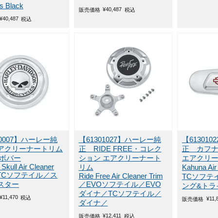
s Black
¥
40,487
販売価格
税込
¥
40,487
税込
00007】ハーレー純
【61301027】ハーレー純
【61301
アクリーナートリム
正 RIDE FREE・コレク
正 カフ
 ボバー
ション エアクリーナート
エアクリ
 Skull Air Cleaner
リム
Kahuna Air
／TCソフテイル／ス
Ride Free Air Cleaner Trim
TCソフテ
スター
／EVOソフテイル／EVO
ング&トラ
ダイナ／TCソフテイル／
¥
11,470
税込
¥
11,
販売価格
ダイナ／
¥
12,411
販売価格
税込