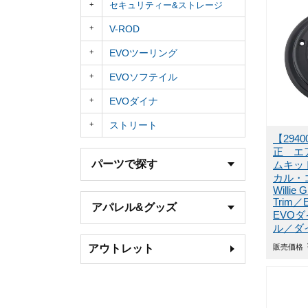
セキュリティー&ストレージ
V-ROD
EVOツーリング
EVOソフテイル
EVOダイナ
ストリート
【294
正 エ
パーツで探す
ムキット
カル・
Willie G
Trim
アパレル&グッズ
EVO
ル／ダ
アウトレット
販売価格