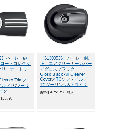
542】ハーレー純
【61300536】ハーレー純
フロー・コレクシ
正 エアクリーナーカバー
クリーナートリ
／グロスブラック
Gloss Black Air Cleaner
Cover／TCソフテイル／
 Cleaner Trim／
TCツーリング&トライク
イル／TCツーリ
イク
¥
25,293
販売価格
税込
491
税込