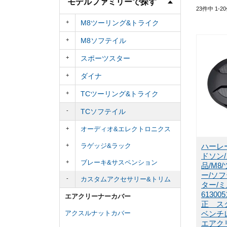
モデルファミリーで探す
23
件中
1
-
20
M8ツーリング&トライク
M8ソフテイル
スポーツスター
ダイナ
TCツーリング&トライク
TCソフテイル
オーディオ&エレクトロニクス
ラゲッジ&ラック
ハーレ
ドソン
ブレーキ&サスペンション
品/M8
ー/ソ
カスタムアクセサリー&トリム
ター/
6130
エアクリーナーカバー
正 ス
アクスルナットカバー
ベンチ
エアク