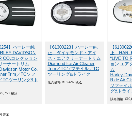
00254】ハーレー純
【61300223】ハーレー純
【61300
LEY-DAVIDSON
正 ダイヤモンド・アイ
正 HARLE
R CO.コレクション
ス・エアクリーナートリム
“LIVE T
Diamond Ice Air Cleaner
リーナートリム
ョン エア
Trim／TCソフテイル／TC
Davidson Motor Co.
ム
eaner Trim／TCソフ
ツーリング&トライク
Harley-Dav
／TCツーリング&ト
Ride Air C
¥
13,426
販売価格
税込
ソフテイル
グ&トライ
¥
9,750
税込
¥
10,
販売価格
件表示