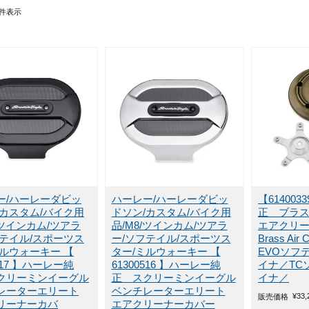
件表示
ー/ハーレーダビッ
ハーレー/ハーレーダビッ
【61400
/カスタム/バイク用
ドソン/カスタム/バイク用
正 ブラ
/ツインカム/ツアラ
品/M8/ツインカム/ツアラ
エアクリ
フテイル/スポーツス
ー/ソフテイル/スポーツス
Brass Air 
ミルウォーキー
【
ター/ミルウォーキー
【
EVOソフ
0517 】ハーレー純
61300516 】ハーレー純
イナ／TC
クリーミンイーグル
正 スクリーミンイーグル
イナ／
レーターエリート
ベンチレーターエリート
¥
33,
販売価格
リーナーカバ
エアクリーナーカバー