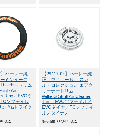
-07】ハーレー純
【29417-04】ハーレー純
リーミンイーグ
正 ウィリーＧ.・スカ
クリーナートリム
ル・コレクション エアク
Eagle Air
リーナートリム
rim Ring／EVOツ
Willie G Skull Air Cleaner
TCソフテイル
Trim／EVOソフテイル／
リング&トライク
EVOダイナ／TCソフテイ
／
ル／ダイナ／
08
¥
12,514
税込
販売価格
税込