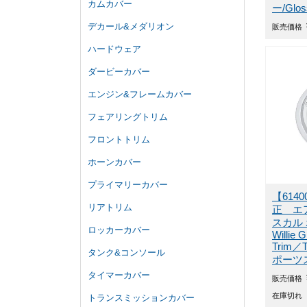
カムカバー
ー/Glos
デカール&メダリオン
販売価格
ハードウェア
ダービーカバー
エンジン&フレームカバー
フェアリングトリム
フロントトリム
ホーンカバー
プライマリーカバー
【614
リアトリム
正 エ
スカル
ロッカーカバー
Willie G
Trim
タンク&コンソール
ポーツ
タイマーカバー
販売価格
在庫切れ
トランスミッションカバー