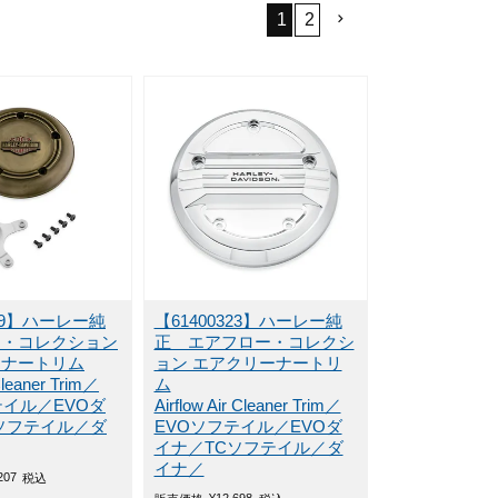
1
2
339】ハーレー純
【61400323】ハーレー純
ス・コレクション
正 エアフロー・コレクシ
ーナートリム
ョン エアクリーナートリ
Cleaner Trim／
ム
テイル／EVOダ
Airflow Air Cleaner Trim／
ソフテイル／ダ
EVOソフテイル／EVOダ
イナ／TCソフテイル／ダ
イナ／
207
税込
¥
12,698