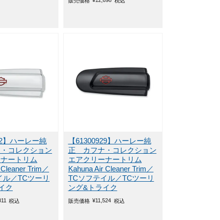
販売価格
税込
022】ハーレー純
【61300929】ハーレー純
ナ・コレクション
正 カフナ・コレクション
ーナートリム
エアクリーナートリム
 Cleaner Trim／
Kahuna Air Cleaner Trim／
イル／TCツーリ
TCソフテイル／TCツーリ
イク
ング&トライク
811
¥
11,524
税込
販売価格
税込