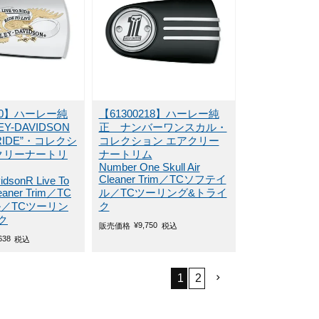
220】ハーレー純
【61300218】ハーレー純
Y-DAVIDSON
正 ナンバーワンスカル・
O RIDE”・コレクシ
コレクション エアクリー
クリーナートリ
ナートリム
Number One Skull Air
Cleaner Trim／TCソフテイ
idsonR Live To
leaner Trim／TC
ル／TCツーリング&トライ
／TCツーリン
ク
ク
¥
9,750
販売価格
税込
638
税込
1
2