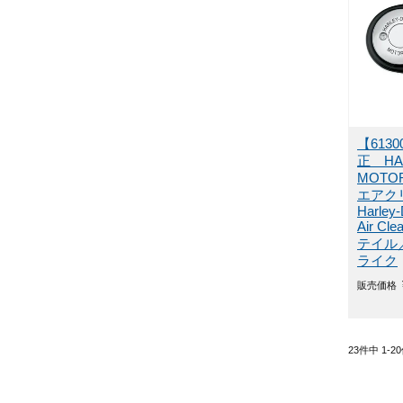
【613
正 HAR
MOTO
エアク
Harley-
Air Cl
テイル
ライク
販売価格
23
件中
1
-
20