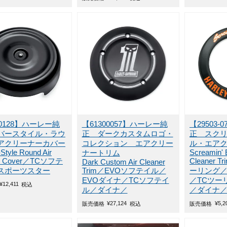
00128】ハーレー純
【61300057】ハーレー純
【29503
バースタイル・ラウ
正 ダークカスタムロゴ・
正 スク
アクリーナーカバー
コレクション エアクリー
ル・エア
Style Round Air
Screamin' 
ナートリム
er Cover／TCソフテ
Cleaner T
Dark Custom Air Cleaner
スポーツスター
Trim／EVOソフテイル／
ーリング／
EVOダイナ／TCソフテイ
／TCツー
¥
12,411
税込
ル／ダイナ／
／ダイナ
¥
27,124
¥
5,2
販売価格
税込
販売価格