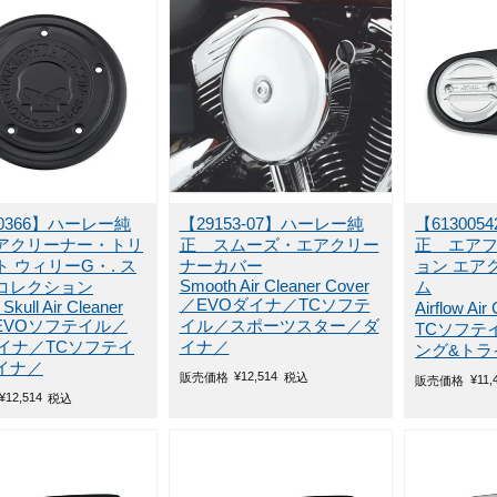
00366】ハーレー純
【29153-07】ハーレー純
【61300
アクリーナー・トリ
正 スムーズ・エアクリー
正 エア
 ウィリーG・. ス
ナーカバー
ョン エア
Smooth Air Cleaner Cover
コレクション
ム
／EVOダイナ／TCソフテ
 Skull Air Cleaner
Airflow Air
／EVOソフテイル／
イル／スポーツスター／ダ
TCソフテ
ダイナ／TCソフテイ
イナ／
ング&トラ
イナ／
¥
12,514
販売価格
税込
¥
11,
販売価格
¥
12,514
税込