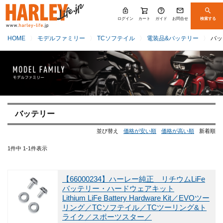
ログイン
カート
ガイド
お問合せ
検索する
HOME
モデルファミリー
TCソフテイル
電装品&バッテリー
バッ
バッテリー
並び替え
価格が安い順
価格が高い順
新着順
1
件中
1
-
1
件表示
【66000234】ハーレー純正 リチウムLiFe
バッテリー・ハードウェアキット
Lithium LiFe Battery Hardware Kit／EVOツー
リング／TCソフテイル／TCツーリング&ト
ライク／スポーツスター／