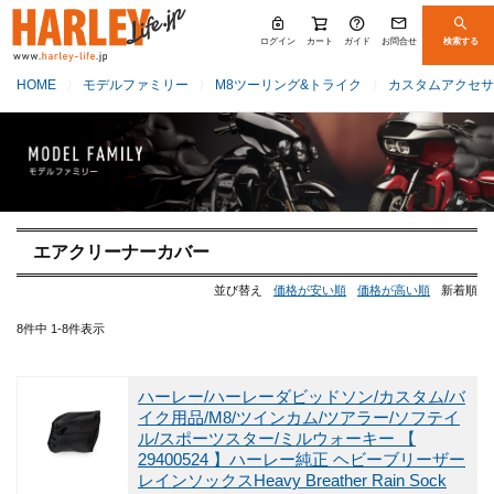
ログイン
カート
ガイド
お問合せ
検索する
HOME
モデルファミリー
M8ツーリング&トライク
カスタムアクセサ
エアクリーナーカバー
並び替え
価格が安い順
価格が高い順
新着順
8
件中
1
-
8
件表示
ハーレー/ハーレーダビッドソン/カスタム/バ
イク用品/M8/ツインカム/ツアラー/ソフテイ
ル/スポーツスター/ミルウォーキー
【
29400524 】ハーレー純正 ヘビーブリーザー
レインソックスHeavy Breather Rain Sock