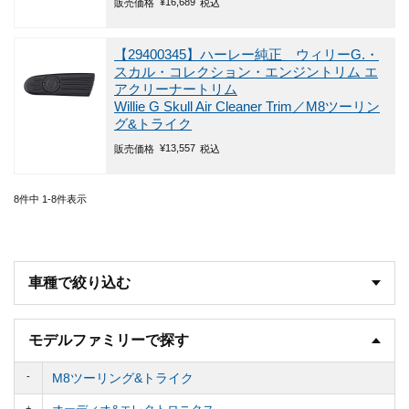
¥
16,689
販売価格
税込
【29400345】ハーレー純正 ウィリーG.・
スカル・コレクション・エンジントリム エ
アクリーナートリム
Willie G Skull Air Cleaner Trim／M8ツーリン
グ&トライク
¥
13,557
販売価格
税込
8
件中
1
-
8
件表示
車種で絞り込む
モデルファミリーで探す
M8ツーリング&トライク