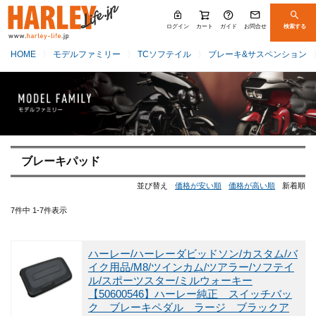
ログイン
カート
ガイド
お問合せ
検索する
HOME
モデルファミリー
TCソフテイル
ブレーキ&サスペンション
ブレーキパッド
並び替え
価格が安い順
価格が高い順
新着順
7
件中
1
-
7
件表示
ハーレー/ハーレーダビッドソン/カスタム/バ
イク用品/M8/ツインカム/ツアラー/ソフテイ
ル/スポーツスター/ミルウォーキー
【50600546】ハーレー純正 スイッチバッ
ク ブレーキペダル ラージ ブラックア