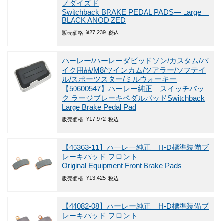
ノダイズド
Switchback BRAKE PEDAL PADS― Large
BLACK ANODIZED
¥
27,239
販売価格
税込
ハーレー/ハーレーダビッドソン/カスタム/バ
イク用品/M8/ツインカム/ツアラー/ソフテイ
ル/スポーツスター/ミルウォーキー
【50600547】ハーレー純正 スイッチバッ
ク ラージブレーキペダルパッドSwitchback
Large Brake Pedal Pad
¥
17,972
販売価格
税込
【46363-11】ハーレー純正 H-D標準装備ブ
レーキパッド フロント
Original Equipment Front Brake Pads
¥
13,425
販売価格
税込
【44082-08】ハーレー純正 H-D標準装備ブ
レーキパッド フロント